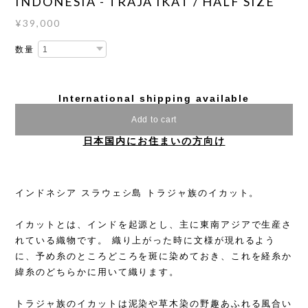
INDONESIA - TRAJA IKAT / HALF SIZE
¥39,000
数量
International shipping available
Add to cart
日本国内にお住まいの方向け
インドネシア スラウェシ島 トラジャ族のイカット。
イカットとは、インドを起源とし、主に東南アジアで生産さ
れている織物です。 織り上がった時に文様が現れるよう
に、予め糸のところどころを斑に染めておき、これを経糸か
緯糸のどちらかに用いて織ります。
トラジャ族のイカットは泥染や草木染の野趣あふれる風合い