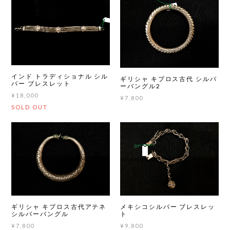
インド トラディショナル シル
ギリシャ キプロス古代 シルバ
バー ブレスレット
ーバングル2
¥18,000
¥7,800
SOLD OUT
メキシコシルバー ブレスレッ
ギリシャ キプロス古代アテネ
ト
シルバーバングル
¥9,800
¥7,800