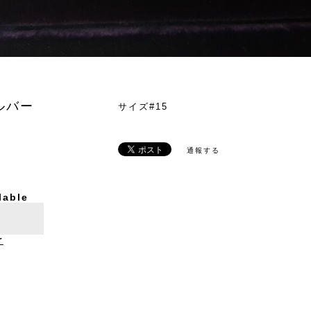
ルバー
サイズ#15
通報する
lable
け