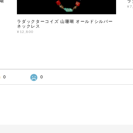
瑚
ラ
¥7
ラダックターコイズ 山珊瑚 オールドシルバー
ネックレス
¥12,800
0
0