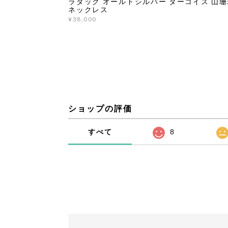
ラダック オールドシルバー ターコイズ 山珊
ネックレス
¥38,000
ショップの評価
すべて
8