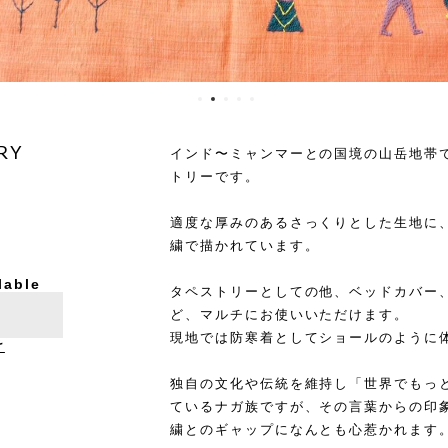
RY
インド〜ミャンマーとの国境の山岳地帯
トリーです。
適度な厚みのあるさっくりとした生地に
繍で描かれています。
lable
タペストリーとしての他、ベッドカバー
ど、マルチにお使いいただけます。
現地では防寒着としてショールのように
け
独自の文化や伝統を維持し「世界でもっ
ているナガ族ですが、その言葉からの印
繍とのギャップになんとも心惹かれます