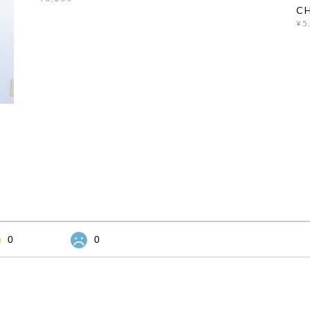
CH
¥5
0
0