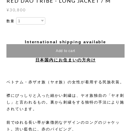
RED DAO TRIBE - LONG JACKET / M
¥30,800
数量
International shipping available
Add to cart
日本国内にお住まいの方向け
ベトナム・赤ザオ族（ヤオ族）の女性が着用する民族衣装。
襟にびっしりと入った細かい刺繍は、ヤオ族独自の「ヤオ刺
し」と言われるもの。裏から刺繍をする独特の手法により施
されています。
前でゆれる長い帯が象徴的なデザインのロングのジャケッ
ト。渋い藍色に、赤のパイピング、