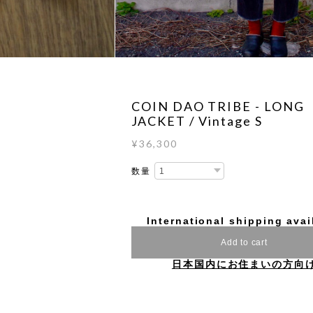
COIN DAO TRIBE - LONG
JACKET / Vintage S
¥36,300
数量
International shipping avai
Add to cart
日本国内にお住まいの方向