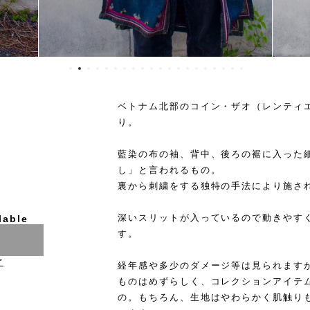
ベトナム北部のコイン・ザオ（レンティ
り。
藍染の布の袖、背中、後ろの裾に入った
し」と言われるもの。
裏から刺繍をする独特の手法により施さ
深いスリットが入っているので動きやす
lable
す。
け
経年感や多少のダメージ等は見られます
ものはめずらしく、コレクションアイテ
の。もちろん、生地はやわらかく肌触り