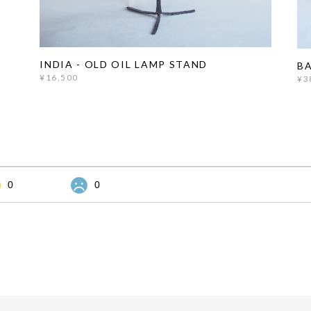
INDIA - OLD OIL LAMP STAND
BA
¥16,500
¥3
0
0