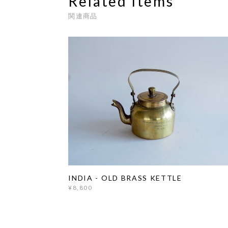
Related Items
関連商品
INDIA - OLD BRASS KETTLE
¥8,800