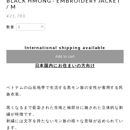
BLACK HMONG - EMBROIDERY JACKET
/ M
¥21,780
数量
International shipping available
Add to cart
日本国内にお住まいの方向け
ベトナムの山岳地帯で生活する黒モン族の女性が着用する民
族衣装。
黒くなるまで藍染された生地と袖部分に施された立体的な刺
繍が特徴です。
刺繍には文字を持たないモン族の様々な意味が込められてい
ます。