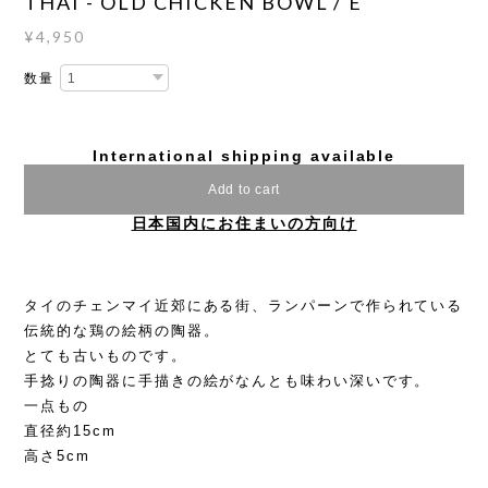
THAI - OLD CHICKEN BOWL / E
¥4,950
数量
International shipping available
Add to cart
日本国内にお住まいの方向け
タイのチェンマイ近郊にある街、ランパーンで作られている
伝統的な鶏の絵柄の陶器。
とても古いものです。
手捻りの陶器に手描きの絵がなんとも味わい深いです。
一点もの
直径約15cm
高さ5cm