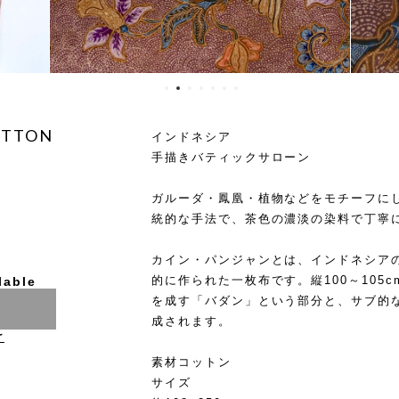
OTTON
インドネシア
手描きバティックサローン
ガルーダ・鳳凰・植物などをモチーフに
統的な手法で、茶色の濃淡の染料で丁寧
カイン・パンジャンとは、インドネシア
的に作られた一枚布です。縦100～105c
lable
を成す「バダン」という部分と、サブ的
成されます。
け
素材コットン
サイズ