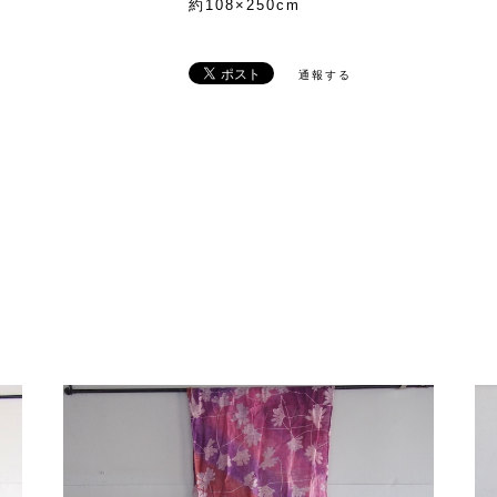
約108×250cm
通報する