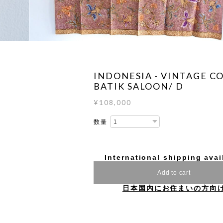
INDONESIA - VINTAGE C
BATIK SALOON/ D
¥108,000
数量
International shipping avai
Add to cart
日本国内にお住まいの方向