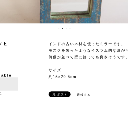
/ E
インドの古い木材を使ったミラーです。
モスクを象ったようなイスラム的な形が
何個か並べて壁に飾っても良さそうです
サイズ
lable
約15×29.5cm
け
通報する