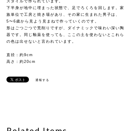
スタイルで作られています。
下半身が地中に埋まった状態で、足でろくろを回します。 家
族単位で工房と焼き場があり、その家に生まれた男子は、
5〜6歳から見よう見まねで作っていくのです。
形はごつごつで荒削りですが、ダイナミックで味わい深い陶
器です。同じ釉薬を使っても、ここの土を使わないとこれら
の色は出せないと言われています。
直径：約9cm
高さ：約20cm
通報する
Related Items