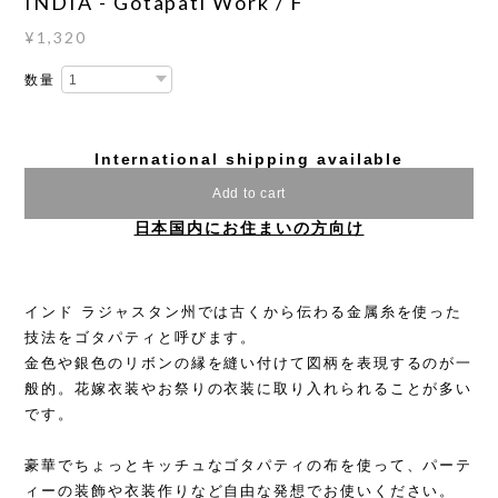
INDIA - Gotapati Work / F
¥1,320
数量
International shipping available
Add to cart
日本国内にお住まいの方向け
インド ラジャスタン州では古くから伝わる金属糸を使った
技法をゴタパティと呼びます。
金色や銀色のリボンの縁を縫い付けて図柄を表現するのが一
般的。花嫁衣装やお祭りの衣装に取り入れられることが多い
です。
豪華でちょっとキッチュなゴタパティの布を使って、パーテ
ィーの装飾や衣装作りなど自由な発想でお使いください。