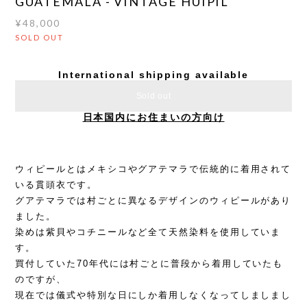
GUATEMALA - VINTAGE HUIPIL
¥48,000
SOLD OUT
International shipping available
Sold out
日本国内にお住まいの方向け
ウィピールとはメキシコやグアテマラで伝統的に着用されて
いる貫頭衣です。
グアテマラでは村ごとに異なるデザインのウィピールがあり
ました。
染めは紫貝やコチニールなど全て天然染料を使用していま
す。
買付していた70年代には村ごとに普段から着用していたも
のですが、
現在では儀式や特別な日にしか着用しなくなってしましまし