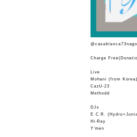
@casablanca73nag
Charge Free(Donati
Live
Mohani (from Korea
CazU-23
Methodd
DJs
E.C.R. (Hydro+Juni
Hi-Ray
Y'men