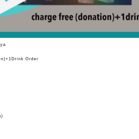
oya
on)+1Drink Order
)
a)