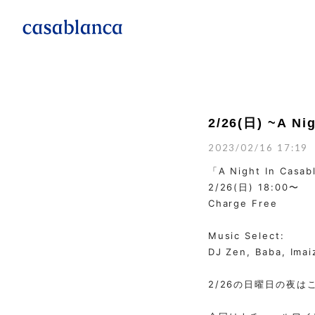
2/26(日) ~A Ni
2023/02/16 17:19
「A Night In Casab
2/26(日) 18:00〜
Charge Free
Music Select:
DJ Zen, Baba, Imai
2/26の日曜日の夜は