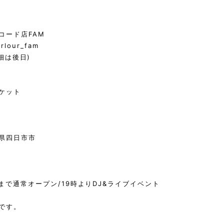
コード店FAM
arlour_fam
細は後日)
ーケット
三重県四日市市
17時まで通常オープン/19時よりDJ&ライブイベント
です。