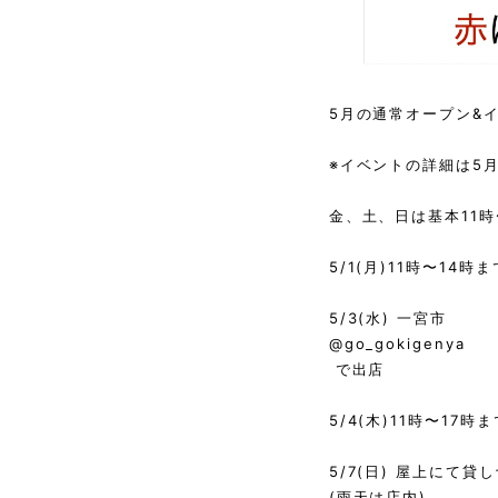
5月の通常オープン&
※イベントの詳細は5
金、土、日は基本11時
5/1(月)11時〜14
5/3(水) 一宮市
@go_gokigenya
で出店
5/4(木)11時〜1
5/7(日) 屋上にて貸
(雨天は店内)