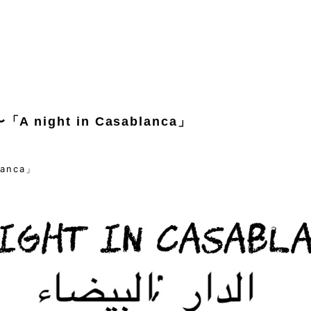
〜「A night in Casablanca」
lanca」