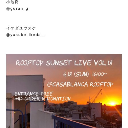
小池喬
@guran_g
イケダユウスケ
@yusuke_ikeda__