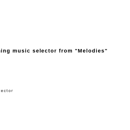
ning music selector from "Melodies"
」
lector