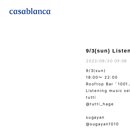
9/3(sun) Liste
2023/08/30 09:08
9/3(sun)
18:00〜 22:00
Rooftop Bar「1001
Listening music se
tutti
@tutti_hage
sugayan
@sugayan1010