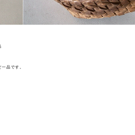
品
だ一品です。