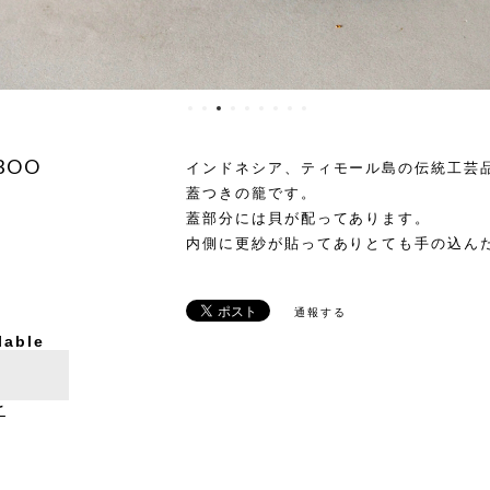
BOO
インドネシア、ティモール島の伝統工芸
蓋つきの籠です。
蓋部分には貝が配ってあります。
内側に更紗が貼ってありとても手の込ん
通報する
lable
け