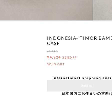
INDONESIA- TIMOR BAM
CASE
¥5,280
¥4,224
20%OFF
SOLD OUT
International shipping avai
Sold out
日本国内にお住まいの方向