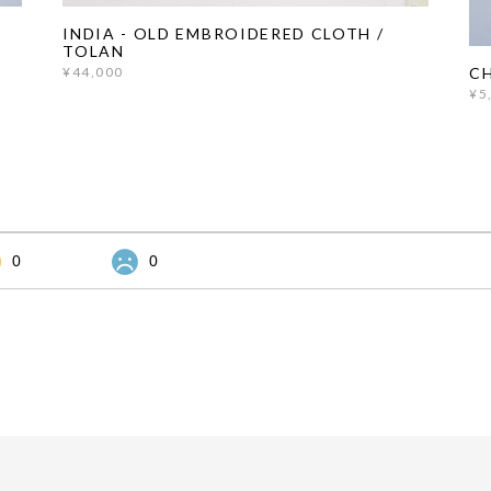
INDIA - OLD EMBROIDERED CLOTH /
TOLAN
CH
¥44,000
¥5
0
0