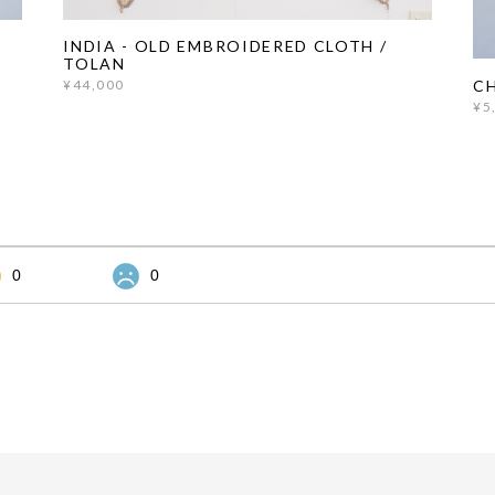
INDIA - OLD EMBROIDERED CLOTH /
TOLAN
CH
¥44,000
¥5
0
0