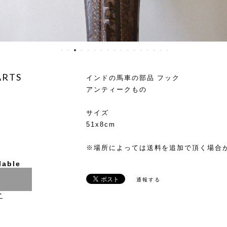
ARTS
インドの馬車の部品 フック
アンティークもの
サイズ
51x8cm
※場所によっては送料を追加で頂く場合
lable
通報する
け