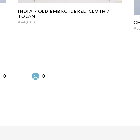
INDIA - OLD EMBROIDERED CLOTH /
TOLAN
CH
¥44,000
¥5
0
0