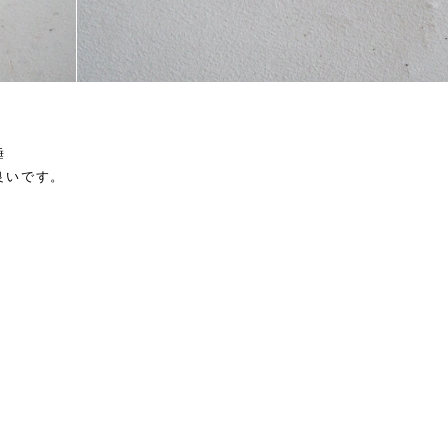
錘
良いです。