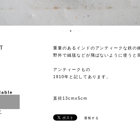
HT
重量のあるインドのアンティークな鉄の
野外で絨毯などが飛ばないように使うと
アンティークもの
1910年と記してあります。
lable
直径13cmx5cm
け
通報する