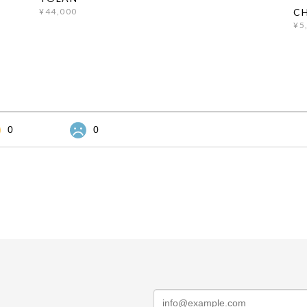
CH
¥44,000
¥5
0
0