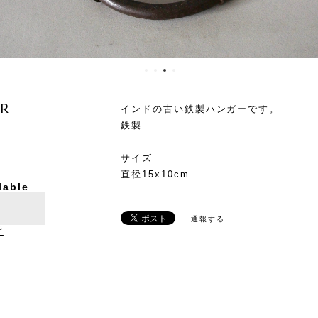
ER
インドの古い鉄製ハンガーです。
鉄製
サイズ
直径15x10cm
lable
通報する
け