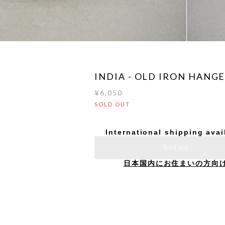
INDIA - OLD IRON HANG
¥6,050
SOLD OUT
International shipping avai
Sold out
日本国内にお住まいの方向