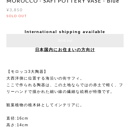
MOROCCO - SAFI POTTERY VASE - Blue
¥3,850
SOLD OUT
International shipping available
Sold out
日本国内にお住まいの方向け
【モロッコ3大陶器】
大西洋側に位置する海沿いの街サフィ。
ここで作られる陶器は、この土地ならではの赤土で軽く、フ
リーハンドで描かれた細い線の繊細な絵柄が特徴です。
観葉植物の植木鉢としてインテリアに。
直径:16cm
高さ:14cm