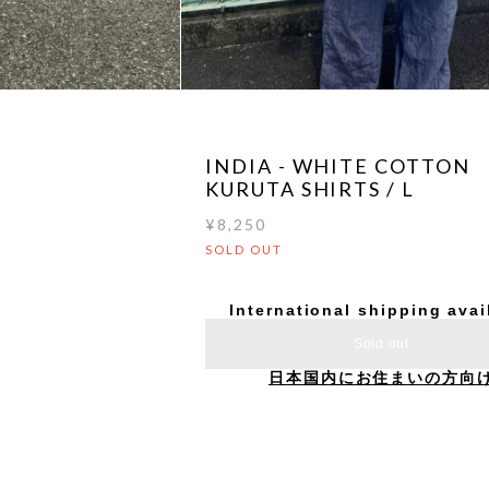
INDIA - WHITE COTTON
KURUTA SHIRTS / L
¥8,250
SOLD OUT
International shipping avai
Sold out
日本国内にお住まいの方向