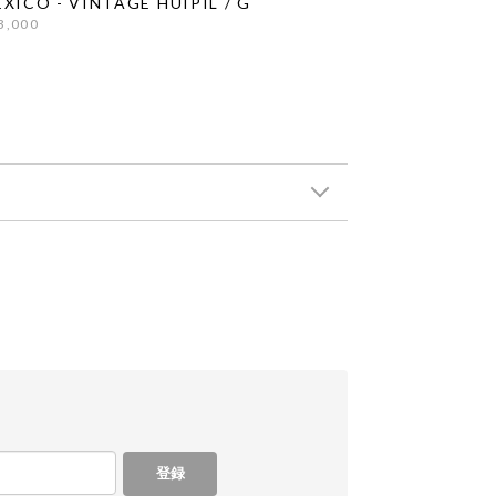
XICO - VINTAGE HUIPIL / G
3,000
登録